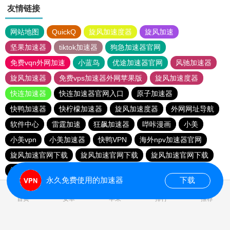
友情链接
网站地图
QuickQ
旋风加速度器
旋风加速
坚果加速器
tiktok加速器
狗急加速器官网
免费vqn外网加速
小蓝鸟
优途加速器官网
风驰加速器
旋风加速器
免费vps加速器外网苹果版
旋风加速度器
快连加速器
快连加速器官网入口
原子加速器
快鸭加速器
快柠檬加速器
旋风加速度器
外网网址导航
软件中心
雷霆加速
狂飙加速器
哔咔漫画
小美
小美vpn
小美加速器
快鸭VPN
海外npv加速器官网
旋风加速官网下载
旋风加速官网下载
旋风加速官网下载
旋风加速官网下载
永久免费使用的加速器
下载
首页
安卓
苹果
排行
推荐