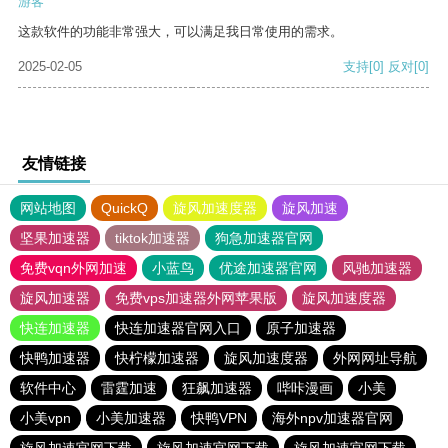
游客
这款软件的功能非常强大，可以满足我日常使用的需求。
2025-02-05
支持
[0]
反对
[0]
友情链接
网站地图
QuickQ
旋风加速度器
旋风加速
坚果加速器
tiktok加速器
狗急加速器官网
免费vqn外网加速
小蓝鸟
优途加速器官网
风驰加速器
旋风加速器
免费vps加速器外网苹果版
旋风加速度器
快连加速器
快连加速器官网入口
原子加速器
快鸭加速器
快柠檬加速器
旋风加速度器
外网网址导航
软件中心
雷霆加速
狂飙加速器
哔咔漫画
小美
小美vpn
小美加速器
快鸭VPN
海外npv加速器官网