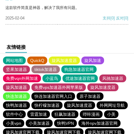
这款软件简直是神器，解决了我所有问题。
2025-02-04
支持
[0]
反对
[0]
友情链接
网站地图
QuickQ
旋风加速度器
旋风加速
坚果加速器
tiktok加速器
狗急加速器官网
免费vqn外网加速
小蓝鸟
优途加速器官网
风驰加速器
旋风加速器
免费vps加速器外网苹果版
旋风加速度器
快连加速器
快连加速器官网入口
原子加速器
快鸭加速器
快柠檬加速器
旋风加速度器
外网网址导航
软件中心
雷霆加速
狂飙加速器
哔咔漫画
小美
小美vpn
小美加速器
快鸭VPN
海外npv加速器官网
旋风加速官网下载
旋风加速官网下载
旋风加速官网下载