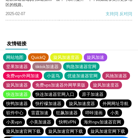
区的线路。
2025-02-07
支持
[0]
反对
[0]
友情链接
网站地图
QuickQ
旋风加速度器
旋风加速
坚果加速器
tiktok加速器
狗急加速器官网
免费vqn外网加速
小蓝鸟
优途加速器官网
风驰加速器
旋风加速器
免费vps加速器外网苹果版
旋风加速度器
快连加速器
快连加速器官网入口
原子加速器
快鸭加速器
快柠檬加速器
旋风加速度器
外网网址导航
软件中心
雷霆加速
狂飙加速器
哔咔漫画
小美
小美vpn
小美加速器
快鸭VPN
海外npv加速器官网
旋风加速官网下载
旋风加速官网下载
旋风加速官网下载