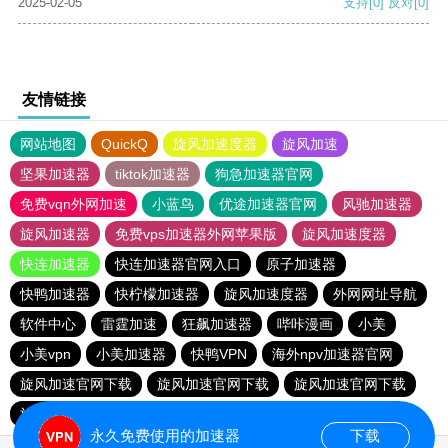
2025-02-05
支持
[0]
反对
[0]
友情链接
网站地图
QuickQ
旋风加速度器
旋风加速
坚果加速器
tiktok加速器
狗急加速器官网
免费vqn外网加速
小蓝鸟
优途加速器官网
风驰加速器
旋风加速器
免费vps加速器外网苹果版
旋风加速度器
快连加速器
快连加速器官网入口
原子加速器
快鸭加速器
快柠檬加速器
旋风加速度器
外网网址导航
软件中心
雷霆加速
狂飙加速器
哔咔漫画
小美
小美vpn
小美加速器
快鸭VPN
海外npv加速器官网
旋风加速官网下载
旋风加速官网下载
旋风加速官网下载
旋风加速官网下载
永久免费使用的加速器
下载