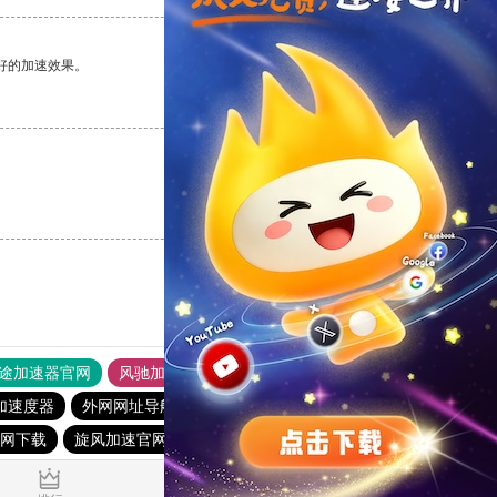
好的加速效果。
支持
[0]
反对
[0]
支持
[0]
反对
[0]
途加速器官网
风驰加速器
旋风加速器
加速度器
外网网址导航
软件中心
雷霆加速
狂飙加速器
网下载
旋风加速官网下载