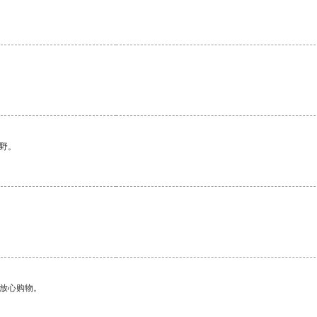
野。
够放心购物。