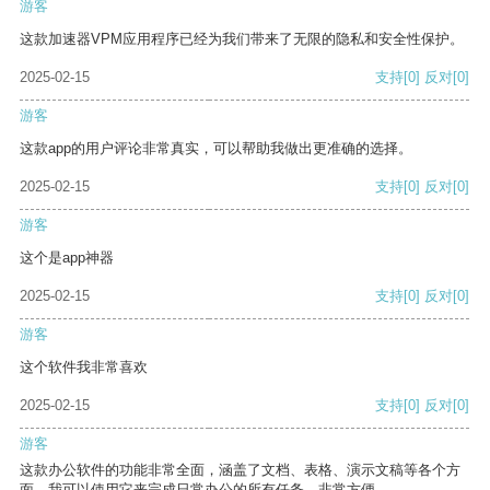
游客
这款加速器VPM应用程序已经为我们带来了无限的隐私和安全性保护。
2025-02-15
支持
[0]
反对
[0]
游客
这款app的用户评论非常真实，可以帮助我做出更准确的选择。
2025-02-15
支持
[0]
反对
[0]
游客
这个是app神器
2025-02-15
支持
[0]
反对
[0]
游客
这个软件我非常喜欢
2025-02-15
支持
[0]
反对
[0]
游客
这款办公软件的功能非常全面，涵盖了文档、表格、演示文稿等各个方
面。我可以使用它来完成日常办公的所有任务，非常方便。