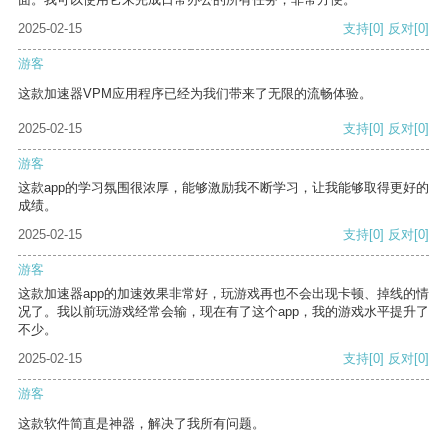
2025-02-15
支持
[0]
反对
[0]
游客
这款加速器VPM应用程序已经为我们带来了无限的流畅体验。
2025-02-15
支持
[0]
反对
[0]
游客
这款app的学习氛围很浓厚，能够激励我不断学习，让我能够取得更好的
成绩。
2025-02-15
支持
[0]
反对
[0]
游客
这款加速器app的加速效果非常好，玩游戏再也不会出现卡顿、掉线的情
况了。我以前玩游戏经常会输，现在有了这个app，我的游戏水平提升了
不少。
2025-02-15
支持
[0]
反对
[0]
游客
这款软件简直是神器，解决了我所有问题。