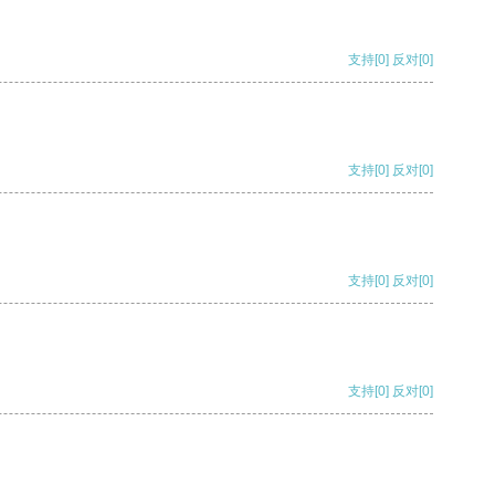
支持
[0]
反对
[0]
支持
[0]
反对
[0]
支持
[0]
反对
[0]
支持
[0]
反对
[0]