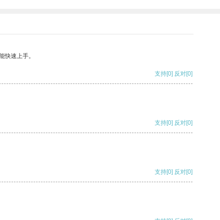
能快速上手。
支持
[0]
反对
[0]
支持
[0]
反对
[0]
支持
[0]
反对
[0]