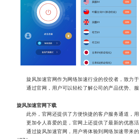
旋风加速官网作为网络加速行业的佼佼者，致力于
通过官网，用户可以轻松了解公司的产品优势、服
旋风加速官网下载
此外，官网还提供了方便快捷的客户服务通道，用
更加令人喜爱的是，官网上还提供了最新的优惠活
通过旋风加速官网，用户将体验到网络加速带来的