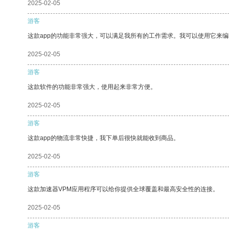
2025-02-05
游客
这款app的功能非常强大，可以满足我所有的工作需求。我可以使用它来
2025-02-05
游客
这款软件的功能非常强大，使用起来非常方便。
2025-02-05
游客
这款app的物流非常快捷，我下单后很快就能收到商品。
2025-02-05
游客
这款加速器VPM应用程序可以给你提供全球覆盖和最高安全性的连接。
2025-02-05
游客