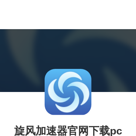
旋风加速器官网下载pc