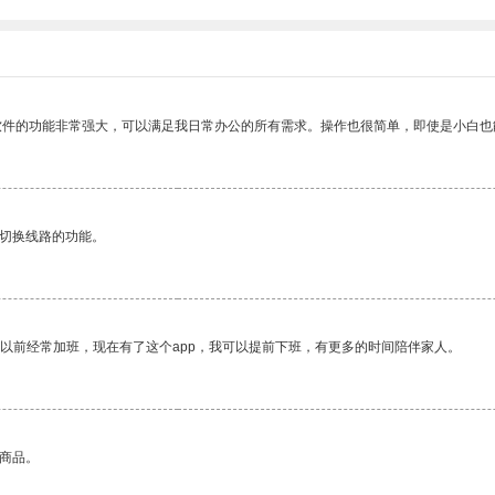
软件的功能非常强大，可以满足我日常办公的所有需求。操作也很简单，即使是小白也
动切换线路的功能。
我以前经常加班，现在有了这个app，我可以提前下班，有更多的时间陪伴家人。
的商品。