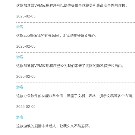
这款加速器VPM应用程序可以给你提供全球覆盖和最高安全性的连接。
2025-02-05
游客
这款app就像我的财务顾问，让我能够省钱又省心。
2025-02-05
游客
这款加速器VPM应用程序已经为我们带来了无限的隐私保护和自由。
2025-02-05
游客
这款办公软件的功能非常全面，涵盖了文档、表格、演示文稿等各个方面
2025-02-05
游客
这款游戏的剧情非常感人，让我久久不能忘怀。