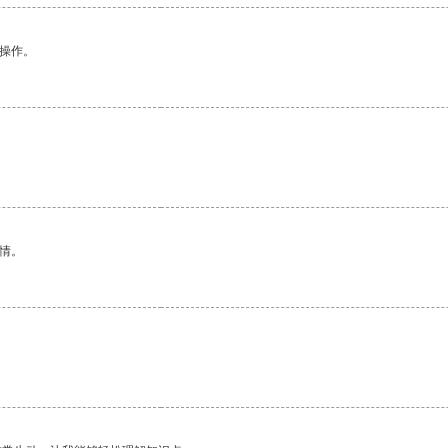
悉操作。
情。