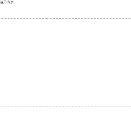
中游刃有余。
。