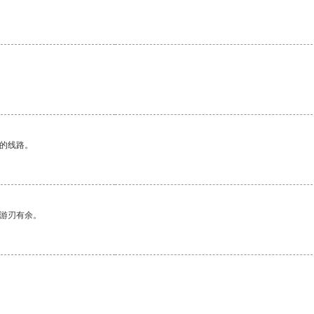
区的线路。
中游刃有余。