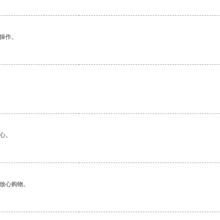
悉操作。
心。
够放心购物。