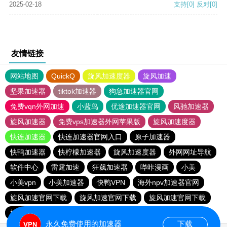
2025-02-18
支持
[0]
反对
[0]
友情链接
网站地图
QuickQ
旋风加速度器
旋风加速
坚果加速器
tiktok加速器
狗急加速器官网
免费vqn外网加速
小蓝鸟
优途加速器官网
风驰加速器
旋风加速器
免费vps加速器外网苹果版
旋风加速度器
快连加速器
快连加速器官网入口
原子加速器
快鸭加速器
快柠檬加速器
旋风加速度器
外网网址导航
软件中心
雷霆加速
狂飙加速器
哔咔漫画
小美
小美vpn
小美加速器
快鸭VPN
海外npv加速器官网
旋风加速官网下载
旋风加速官网下载
旋风加速官网下载
旋风加速官网下载
永久免费使用的加速器
下载