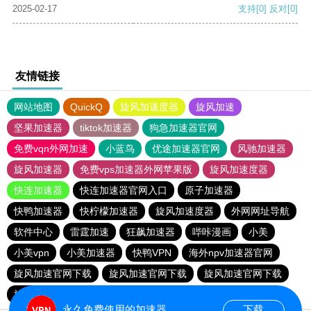
2025-02-17
支持
[0]
反对
[0]
友情链接
网站地图
QuickQ
旋风加速度器
旋风加速
坚果加速器
tiktok加速器
狗急加速器官网
免费vqn外网加速
小蓝鸟
优途加速器官网
风驰加速器
旋风加速器
免费vps加速器外网苹果版
旋风加速度器
快连加速器
快连加速器官网入口
原子加速器
快鸭加速器
快柠檬加速器
旋风加速度器
外网网址导航
软件中心
雷霆加速
狂飙加速器
哔咔漫画
小美
小美vpn
小美加速器
快鸭VPN
海外npv加速器官网
旋风加速官网下载
旋风加速官网下载
旋风加速官网下载
旋风加速官网下载
永久免费使用的加速器
下载