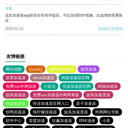
游客
这款加速器app的安全性有待提高，可以加强防护措施，比如增加双重验
证。
2025-02-12
支持
[0]
反对
[0]
友情链接
网站地图
QuickQ
旋风加速度器
旋风加速
坚果加速器
tiktok加速器
狗急加速器官网
免费vqn外网加速
小蓝鸟
优途加速器官网
风驰加速器
旋风加速器
免费vps加速器外网苹果版
旋风加速度器
快连加速器
快连加速器官网入口
原子加速器
快鸭加速器
快柠檬加速器
旋风加速度器
外网网址导航
软件中心
雷霆加速
狂飙加速器
哔咔漫画
小美