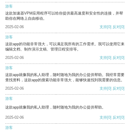
游客
这款加速器VPM应用程序可以给你提供最高速度和安全性的连接，并帮
助你在网络上自由移动。
2025-02-06
支持
[0]
反对
[0]
游客
这款app的功能非常强大，可以满足我所有的工作需求。我可以使用它来
编辑文档、制作演示文稿、管理日程安排等。
2025-02-06
支持
[0]
反对
[0]
游客
这款app就像我的私人助理，随时随地为我的办公提供帮助。我经常需要
查找资料，这款app的搜索功能非常强大，能够快速找到我需要的信息。
2025-02-06
支持
[0]
反对
[0]
游客
这款app就像我的私人助理，随时随地为我的办公提供帮助。
2025-02-06
支持
[0]
反对
[0]
游客