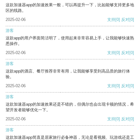
这款加速器app的加速效果一般，可以再提升一下，比如能够支持更多地
区的线路。
2025-02-06
支持
[0]
反对
[0]
游客
这款app的用户界面简洁明了，使用起来非常容易上手，让我能够快速熟
悉操作。
2025-02-06
支持
[0]
反对
[0]
游客
这款app的酒店、餐厅推荐非常有用，让我能够享受到高品质的旅行体
验。
2025-02-06
支持
[0]
反对
[0]
游客
这款加速器app的加速效果还是不错的，但偶尔也会出现卡顿的情况，希
望开发者能够优化一下。
2025-02-06
支持
[0]
反对
[0]
游客
这款加速器app简直是居家旅行必备神器，无论是看视频、玩游戏还是工