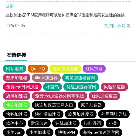
游客
这款加速器VPM应用程序可以给你提供全球覆盖和最高安全性的连接。
2025-02-05
支持
[0]
反对
[0]
友情链接
网站地图
QuickQ
旋风加速度器
旋风加速
坚果加速器
tiktok加速器
狗急加速器官网
免费vqn外网加速
小蓝鸟
优途加速器官网
风驰加速器
旋风加速器
免费vps加速器外网苹果版
旋风加速度器
快连加速器
快连加速器官网入口
原子加速器
快鸭加速器
快柠檬加速器
旋风加速度器
外网网址导航
软件中心
雷霆加速
狂飙加速器
哔咔漫画
小美
小美vpn
小美加速器
快鸭VPN
海外npv加速器官网