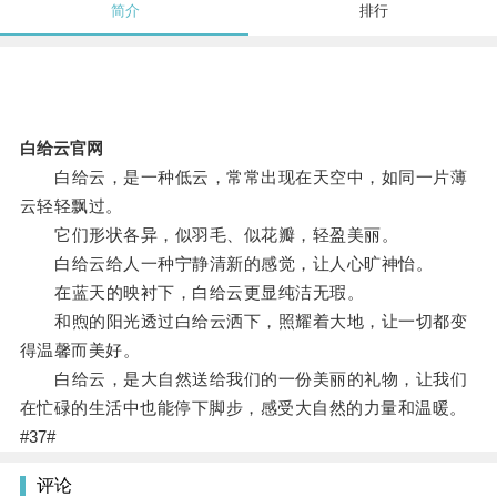
简介
排行
白给云官网
白给云，是一种低云，常常出现在天空中，如同一片薄
云轻轻飘过。
它们形状各异，似羽毛、似花瓣，轻盈美丽。
白给云给人一种宁静清新的感觉，让人心旷神怡。
在蓝天的映衬下，白给云更显纯洁无瑕。
和煦的阳光透过白给云洒下，照耀着大地，让一切都变
得温馨而美好。
白给云，是大自然送给我们的一份美丽的礼物，让我们
在忙碌的生活中也能停下脚步，感受大自然的力量和温暖。
#37#
评论