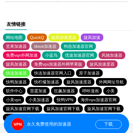
友情链接
网站地图
QuickQ
旋风加速度器
旋风加速
坚果加速器
tiktok加速器
狗急加速器官网
免费vqn外网加速
小蓝鸟
优途加速器官网
风驰加速器
旋风加速器
免费vps加速器外网苹果版
旋风加速度器
快连加速器
快连加速器官网入口
原子加速器
快鸭加速器
快柠檬加速器
旋风加速度器
外网网址导航
软件中心
雷霆加速
狂飙加速器
哔咔漫画
小美
小美vpn
小美加速器
快鸭VPN
海外npv加速器官网
旋风加速官网下载
旋风加速官网下载
旋风加速官网下载
旋风加速官网下载
永久免费使用的加速器
下载