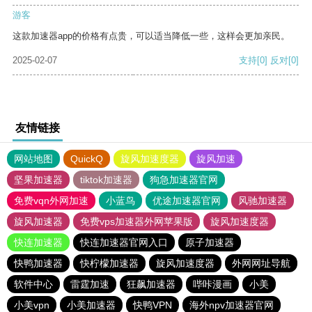
游客
这款加速器app的价格有点贵，可以适当降低一些，这样会更加亲民。
2025-02-07
支持
[0]
反对
[0]
友情链接
网站地图
QuickQ
旋风加速度器
旋风加速
坚果加速器
tiktok加速器
狗急加速器官网
免费vqn外网加速
小蓝鸟
优途加速器官网
风驰加速器
旋风加速器
免费vps加速器外网苹果版
旋风加速度器
快连加速器
快连加速器官网入口
原子加速器
快鸭加速器
快柠檬加速器
旋风加速度器
外网网址导航
软件中心
雷霆加速
狂飙加速器
哔咔漫画
小美
小美vpn
小美加速器
快鸭VPN
海外npv加速器官网